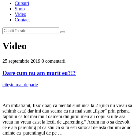
Cursuri
Shop
Video
Contact
Video
25 septembrie 2019
0 comentarii
Oare cum nu am murit eu?!?
citeşte mai departe
Am imbatranit, fizic doar, ca mental sunt inca la 21(nici nu vreau sa
schimb asta) dar imi dau seama ca nu mai sunt „fișior” prin prisma
faptului ca tot mai mult oameni din jurul meu au copii si uite asa
vreau nu vreau asist la lectii de „parenting.” Acum nu o sa dezvolt
ce e ala parenting pt ca stiu ca si tu esti sufocat de asta dar imi aduc
aminte ca parentingul de pe …