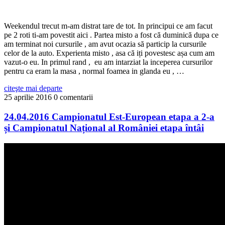
Weekendul trecut m-am distrat tare de tot. In principui ce am facut
pe 2 roti ti-am povestit aici . Partea misto a fost că duminică dupa ce
am terminat noi cursurile , am avut ocazia să particip la cursurile
celor de la auto. Experienta misto , asa că iți povestesc așa cum am
vazut-o eu. In primul rand , eu am intarziat la inceperea cursurilor
pentru ca eram la masa , normal foamea in glanda eu , …
citeşte mai departe
25 aprilie 2016
0 comentarii
24.04.2016 Campionatul Est-European etapa a 2-a
și Campionatul Național al României etapa întâi