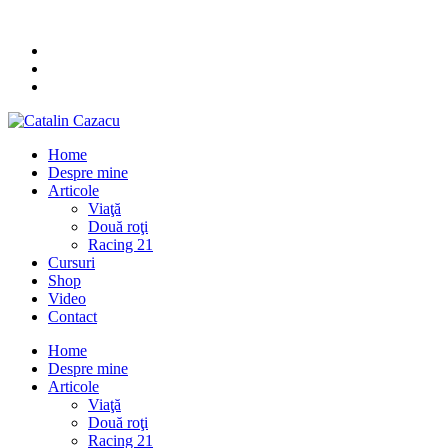
Home
Despre mine
Articole
Viaţă
Două roţi
Racing 21
Cursuri
Shop
Video
Contact
Home
Despre mine
Articole
Viaţă
Două roţi
Racing 21